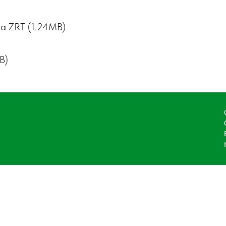
ха ZRT (1.24MB)
B)